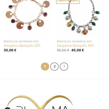
ΒΡΑΧΙΌΛΙΑ ΑΣΗΜΈΝΙΑ 925
ΒΡΑΧΙΌΛΙΑ ΑΣΗΜΈΝΙΑ 925
Ασημένιο Βραχιόλι 925
Ασημένιο Βραχιόλι 925
Original
Η
35,00
€
55,00
€
45,00
€
price
τρέχουσα
was:
τιμή
55,00 €.
είναι:
45,00 €.
1
2