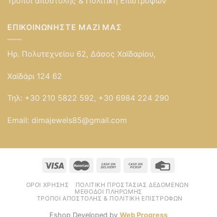
Τρόποι αποστολής & Πολιτική Επιστροφών
ΕΠΙΚΟΙΝΩΝΉΣΤΕ ΜΑΖΊ ΜΑΣ
Ηρ. Πολυτεχνείου 62, Δάσος Χαϊδαρίου,
Χαϊδάρι 124 62
Τηλ:
+30 210 5822 592, +30 6984 224 290
Email:
dimajewels85@gmail.com
ΌΡΟΙ ΧΡΉΣΗΣ
ΠΟΛΙΤΙΚΉ ΠΡΟΣΤΑΣΊΑΣ ΔΕΔΟΜΈΝΩΝ
ΜΈΘΟΔΟΙ ΠΛΗΡΩΜΉΣ
ΤΡΌΠΟΙ ΑΠΟΣΤΟΛΉΣ & ΠΟΛΙΤΙΚΉ ΕΠΙΣΤΡΟΦΏΝ
Eshop Developed by
Web Progress