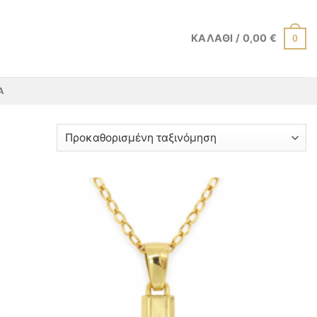
ΚΑΛΆΘΙ /
0,00
€
0
Α