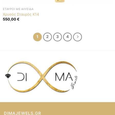
ΣΤΑΥΡΟΊ ΜΕ ΑΛΥΣΊΔΑ
Χρυσός Σταυρός K14
550,00
€
1
2
3
4
DIMAJEWELS.GR