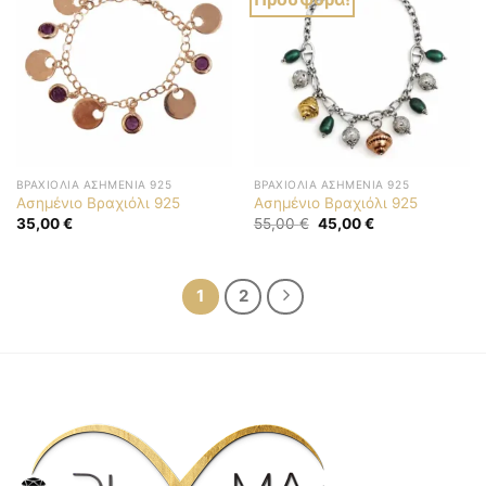
ΒΡΑΧΙΌΛΙΑ ΑΣΗΜΈΝΙΑ 925
ΒΡΑΧΙΌΛΙΑ ΑΣΗΜΈΝΙΑ 925
Ασημένιο Βραχιόλι 925
Ασημένιο Βραχιόλι 925
Original
Η
35,00
€
55,00
€
45,00
€
price
τρέχουσα
was:
τιμή
55,00 €.
είναι:
45,00 €.
1
2