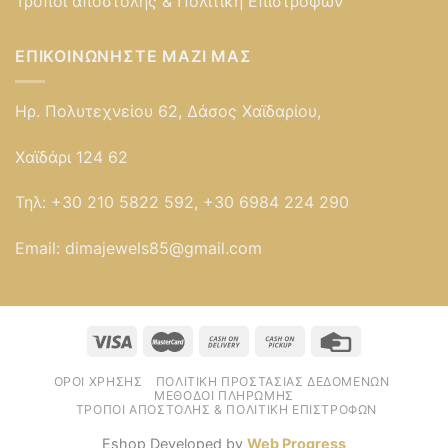
Τρόποι αποστολής & Πολιτική Επιστροφών
ΕΠΙΚΟΙΝΩΝΉΣΤΕ ΜΑΖΊ ΜΑΣ
Ηρ. Πολυτεχνείου 62, Δάσος Χαϊδαρίου,
Χαϊδάρι 124 62
Τηλ:
+30 210 5822 592, +30 6984 224 290
Email:
dimajewels85@gmail.com
ΌΡΟΙ ΧΡΉΣΗΣ
ΠΟΛΙΤΙΚΉ ΠΡΟΣΤΑΣΊΑΣ ΔΕΔΟΜΈΝΩΝ
ΜΈΘΟΔΟΙ ΠΛΗΡΩΜΉΣ
ΤΡΌΠΟΙ ΑΠΟΣΤΟΛΉΣ & ΠΟΛΙΤΙΚΉ ΕΠΙΣΤΡΟΦΏΝ
Eshop Developed by
Web Progress