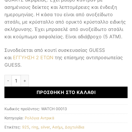
ασημένιους δείκτες και λεπτομέρειες και ένδειξη
ημερομηνίας. Η κάσα του είναι από ανοξείδωτο
ατσάλι, με κρύσταλλο από ορυκτό κρύσταλλο ειδικής
σκλήρυνσης. Έχει μπρασελέ από ανοξείδωτο ατσάλι
και κούμπωμα ασφαλείας. Είναι αδιάβροχο (5 ΑΤΜ).
Συνοδεύεται από κουτί συσκευασίας GUESS
και
ΕΓΓΥΗΣΗ 2 ΕΤΩΝ
της επίσημης αντιπροσωπείας
GUESS.
Αντρικά Ρολόγια ποσότητα
ΠΡΟΣΘΉΚΗ ΣΤΟ ΚΑΛΆΘΙ
Κωδικός προϊόντος:
WATCH 00013
Κατηγορία:
Ρολόγια Αντρικά
Ετικέτες:
925
,
ring
,
silver
,
Ασήμι
,
Δαχτυλίδια