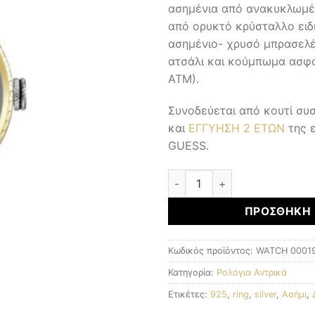
ασημένια από ανακυκλωμέ
από ορυκτό κρύσταλλο ειδ
ασημένιο- χρυσό μπρασελ
ατσάλι και κούμπωμα ασφαλ
ΑΤΜ).
Συνοδεύεται από κουτί σ
και
ΕΓΓΥΗΣΗ 2 ΕΤΩΝ
της 
GUESS.
Αντρικά Ρολόγια ποσότητα
ΠΡΟΣΘΉΚΗ 
Κωδικός προϊόντος:
WATCH 0001
Κατηγορία:
Ρολόγια Αντρικά
Ετικέτες:
925
,
ring
,
silver
,
Ασήμι
,