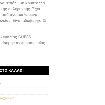
νο ατσάλι, με κρύσταλλο
ικής σκλήρυνσης. Έχει
έ από ανακυκλωμένο
είας. Είναι αδιάβροχο (5
υσκευασίας GUESS
επίσημης αντιπροσωπείας
ΣΤΟ ΚΑΛΆΘΙ
9
Δαχτυλίδια