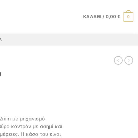
ΚΑΛΆΘΙ /
0,00
€
0
Α
α
42mm με μηχανισμό
αύρο καντράν με ασημί και
μέρειες. Η κάσα του είναι