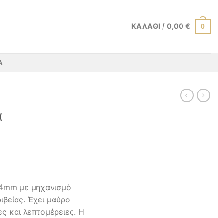
ΚΑΛΆΘΙ /
0,00
€
0
Α
α
44mm με μηχανισμό
ιβείας. Έχει μαύρο
ς και λεπτομέρειες. Η