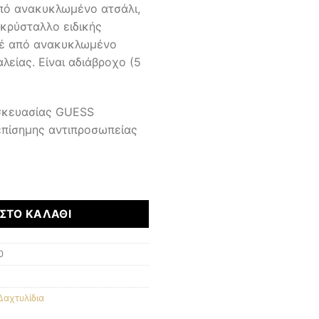
από ανακυκλωμένο ατσάλι,
κρύσταλλο ειδικής
λέ από ανακυκλωμένο
είας. Είναι αδιάβροχο (5
υσκευασίας GUESS
επίσημης αντιπροσωπείας
ΣΤΟ ΚΑΛΆΘΙ
0
Δαχτυλίδια