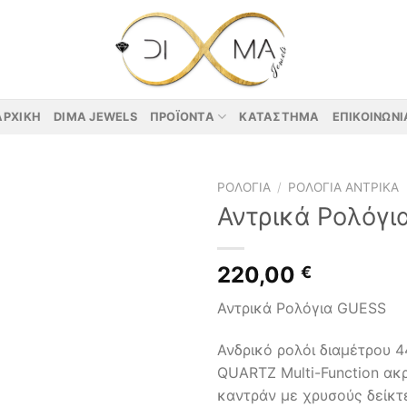
ΑΡΧΙΚΉ
DIMA JEWELS
ΠΡΟΪΌΝΤΑ
ΚΑΤΆΣΤΗΜΑ
ΕΠΙΚΟΙΝΩΝΊ
ΡΟΛΌΓΙΑ
/
ΡΟΛΌΓΙΑ ΑΝΤΡΙΚΆ
Αντρικά Ρολόγι
220,00
€
Αντρικά Ρολόγια GUESS
Ανδρικό ρολόι διαμέτρου 
QUARTZ Multi-Function ακρ
καντράν με χρυσούς δείκτε