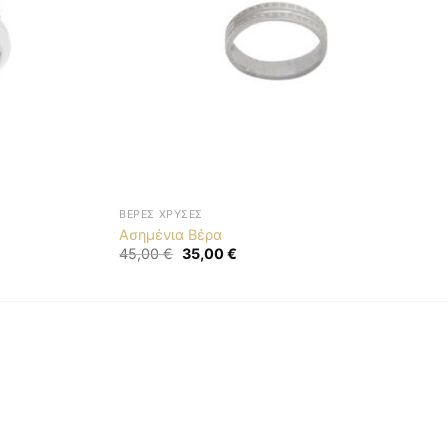
ΒΈΡΕΣ ΧΡΥΣΈΣ
Ασημένια Βέρα
Original
Η
45,00
€
35,00
€
price
τρέχουσα
was:
τιμή
45,00 €.
είναι:
35,00 €.