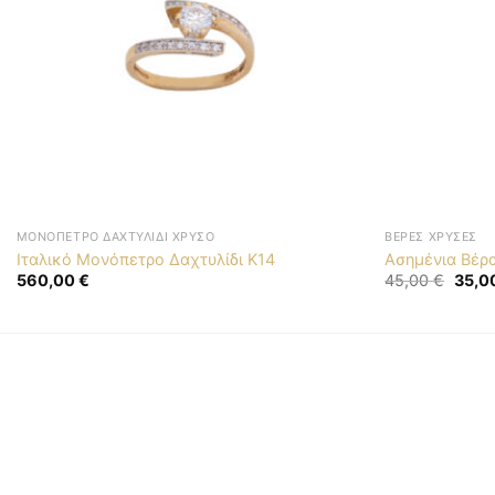
ΜΟΝΌΠΕΤΡΟ ΔΑΧΤΥΛΊΔΙ ΧΡΥΣΌ
ΒΈΡΕΣ ΧΡΥΣΈΣ
Ιταλικό Μονόπετρο Δαχτυλίδι Κ14
Ασημένια Βέρ
Origin
560,00
€
45,00
€
35,0
price
was:
45,00