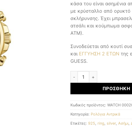
κάσα του είναι ασημένια 
με κρύσταλλο από ορυκτό 
σκλήρυνσης. Έχει μπρασε
ατσάλι και κούμπωμα ασφαλ
ΑΤΜ).
Συνοδεύεται από κουτί σ
και
ΕΓΓΥΗΣΗ 2 ΕΤΩΝ
της 
GUESS.
Αντρικά Ρολόγια ποσότητα
ΠΡΟΣΘΉΚΗ 
Κωδικός προϊόντος:
WATCH 0002
Κατηγορία:
Ρολόγια Αντρικά
Ετικέτες:
925
,
ring
,
silver
,
Ασήμι
,