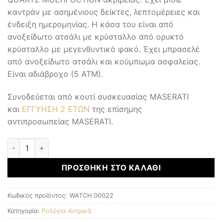
καντράν με ασημένιους δείκτες, λεπτομέρειες και
ένδειξη ημερομηνίας. Η κάσα του είναι από
ανοξείδωτο ατσάλι με κρύσταλλο από ορυκτό
κρύσταλλο με μεγενθυντικό φακό. Έχει μπρασελέ
από ανοξείδωτο ατσάλι και κούμπωμα ασφαλείας.
Είναι αδιάβροχο (5 ΑΤΜ).
Συνοδεύεται από κουτί συσκευασίας MASERATI
και
ΕΓΓΥΗΣΗ 2 ΕΤΩΝ
της επίσημης
αντιπροσωπείας MASERATI.
Αντρικά Ρολόγια ποσότητα
ΠΡΟΣΘΉΚΗ ΣΤΟ ΚΑΛΆΘΙ
Κωδικός προϊόντος:
WATCH 00022
Κατηγορία:
Ρολόγια Αντρικά