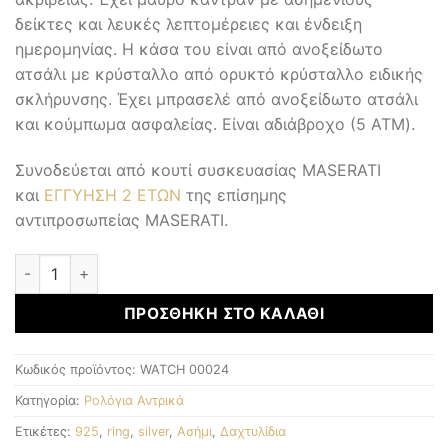
δείκτες και λευκές λεπτομέρειες και ένδειξη
ημερομηνίας. Η κάσα του είναι από ανοξείδωτο
ατσάλι με κρύσταλλο από ορυκτό κρύσταλλο ειδικής
σκλήρυνσης. Έχει μπρασελέ από ανοξείδωτο ατσάλι
και κούμπωμα ασφαλείας. Είναι αδιάβροχο (5 ATM).
Συνοδεύεται από κουτί συσκευασίας MASERATI
και
ΕΓΓΥΗΣΗ 2 ΕΤΩΝ
της επίσημης
αντιπροσωπείας MASERATI.
Αντρικά Ρολόγια ποσότητα
ΠΡΟΣΘΉΚΗ ΣΤΟ ΚΑΛΆΘΙ
Κωδικός προϊόντος:
WATCH 00024
Κατηγορία:
Ρολόγια Αντρικά
Ετικέτες:
925
,
ring
,
silver
,
Ασήμι
,
Δαχτυλίδια