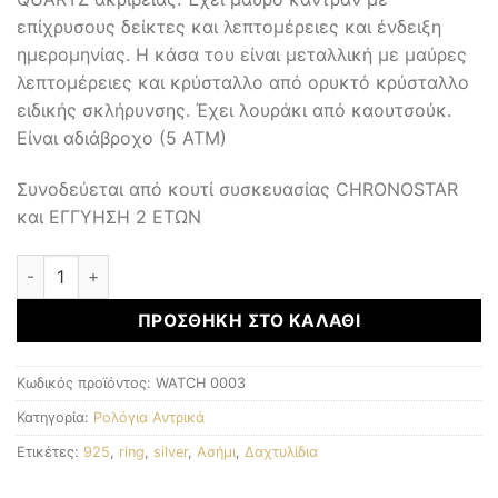
επίχρυσους δείκτες και λεπτομέρειες και ένδειξη
ημερομηνίας. Η κάσα του είναι μεταλλική με μαύρες
λεπτομέρειες και κρύσταλλο από ορυκτό κρύσταλλο
ειδικής σκλήρυνσης. Έχει λουράκι από καουτσούκ.
Είναι αδιάβροχο (5 ΑΤΜ)
Συνοδεύεται από κουτί συσκευασίας CHRONOSTAR
και ΕΓΓΥΗΣΗ 2 ΕΤΩΝ
Αντρικά Ρολόγια ποσότητα
ΠΡΟΣΘΉΚΗ ΣΤΟ ΚΑΛΆΘΙ
Κωδικός προϊόντος:
WATCH 0003
Κατηγορία:
Ρολόγια Αντρικά
Ετικέτες:
925
,
ring
,
silver
,
Ασήμι
,
Δαχτυλίδια