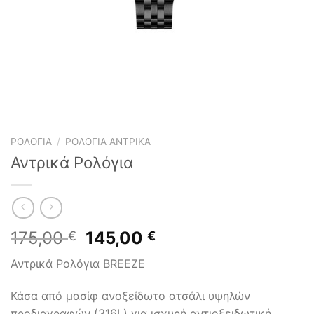
ΡΟΛΌΓΙΑ
/
ΡΟΛΌΓΙΑ ΑΝΤΡΙΚΆ
Αντρικά Ρολόγια
Original
Η
175,00
145,00
€
€
price
τρέχουσα
Αντρικά Ρολόγια BREEZE
was:
τιμή
175,00 €.
είναι:
Κάσα από μασίφ ανοξείδωτο ατσάλι υψηλών
145,00 €.
προδιαγραφών (316L) για ισχυρή αντιοξειδωτική