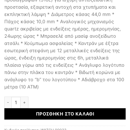
προστασία, εξαιρετική αντοχή στα χτυπήματα και
εκπληκτική λάμψη * Διάμετρος κάσας 44,0 mm *
Πάχος κάσας 10,0 mm * Αναλογικός μηχανισμός
quartz ακριβείας με ενδείξεις ημέρας, ημερομηνίας,
24ωρης ώρας * Μπρασελέ από μασίφ ανοξείδωτο
ατσάλι * Κούμπωμα ασφαλείας * Καντράν με έξτρα
εσωτερική στεφάνη με 12 μεταλλικές ενδείξεις της
ώρας, ένδειξη ημερομηνίας στις 6h, μεταλλικά
πλαίσια γύρω από τις ενδείξεις * Ανάγλυφο λογότυπο
πάνω στην πλάκα του καντράν * Βιδωτή κορώνα με
ανάγλυφο το “b” του λογοτύπου * Αδιάβροχο στα 100
μέτρα (10 ATM)
Αντρικά Ρολόγια ποσότητα
ΠΡΟΣΘΉΚΗ ΣΤΟ ΚΑΛΆΘΙ