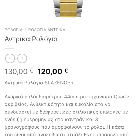
ΡΟΛΌΓΙΑ
/
ΡΟΛΌΓΙΑ ΑΝΤΡΙΚΆ
Αντρικά Ρολόγια
Original
Η
130,00
120,00
€
€
price
τρέχουσα
Αντρικά Ρολόγια SLAZENGER
was:
τιμή
130,00 €.
είναι:
Ανδρικό ρολόι διαμέτρου 44mm με μηχανισμό Quartz
120,00 €.
ακριβείας. Ανθεκτικότητα και ευκολία στο να
συνδυαστεί με διαφορετικές στιλιστικές επιλογές με
ένδειξη ημερομηνίας στο καντράν και 3
χρονογράφους που ομορφαίνουν το ρολόι. Η κάσα
του είναι από ανοξείδωτο ατσάλι Έχει μπρασελέ από