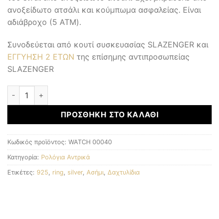
ανοξείδωτο ατσάλι και κούμπωμα ασφαλείας. Είναι
αδιάβροχο (5 ATM).
Συνοδεύεται από κουτί συσκευασίας SLAZENGER και
ΕΓΓΥΗΣΗ 2 ΕΤΩΝ
της επίσημης αντιπροσωπείας
SLAZENGER
Αντρικά Ρολόγια ποσότητα
ΠΡΟΣΘΉΚΗ ΣΤΟ ΚΑΛΆΘΙ
Κωδικός προϊόντος:
WATCH 00040
Κατηγορία:
Ρολόγια Αντρικά
Ετικέτες:
925
,
ring
,
silver
,
Ασήμι
,
Δαχτυλίδια