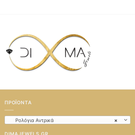
ΠΡΟΪΌΝΤΑ
Ρολόγια Αντρικά
×
DIMAJEWELS.GR