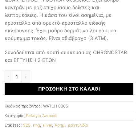
καντράν με ροζ επίχρυσους δείκτες και
λεπτομέρειες. Η κάσα του είναι ασημένια, με
κρύσταλλο από ορυκτό κρύσταλλο ειδικής
σκλήρυνσης. Έχει μαύρο δερμάτινο λουράκι και
κούμπωμα τοκάς. Είναι αδιάβροχο (3 ΑΤΜ).
Συνοδεύεται από κουτί συσκευασίας CHRONOSTAR
και ΕΓΓΥΗΣΗ 2 ΕΤΩΝ
Αντρικά Ρολόγια ποσότητα
ΠΡΟΣΘΉΚΗ ΣΤΟ ΚΑΛΆΘΙ
Κωδικός προϊόντος:
WATCH 0005
Κατηγορία:
Ρολόγια Αντρικά
Ετικέτες:
925
,
ring
,
silver
,
Ασήμι
,
Δαχτυλίδια