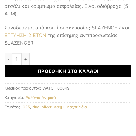
ατσάλι και κούμπωμα ασφαλείας. Είναι αδιάβροχο (5
ATM).
Συνοδεύεται από κουτί συσκευασίας SLAZENGER και
ΕΓΓΥΗΣΗ 2 ΕΤΩΝ
της επίσημης αντιπροσωπείας
SLAZENGER
Αντρικά Ρολόγια ποσότητα
ΠΡΟΣΘΉΚΗ ΣΤΟ ΚΑΛΆΘΙ
Κωδικός προϊόντος:
WATCH 00049
Κατηγορία:
Ρολόγια Αντρικά
Ετικέτες:
925
,
ring
,
silver
,
Ασήμι
,
Δαχτυλίδια