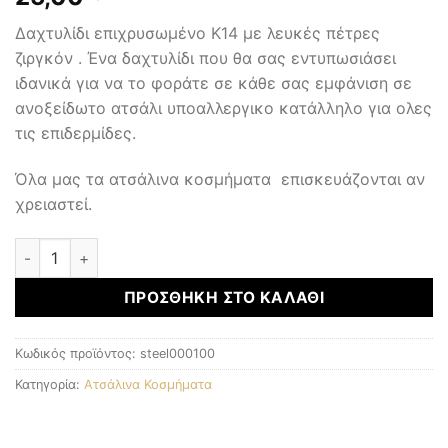
Δαχτυλίδι επιχρυσωμένο Κ14 με λευκές πέτρες
ζιργκόν . Ένα δαχτυλίδι που θα σας εντυπωσιάσει
ιδανικά για να το φοράτε σε κάθε σας εμφάνιση σε
ανοξείδωτο ατσάλι υποαλλεργικο κατάλληλο για ολες
τις επιδερμίδες.
Όλα μας τα ατσάλινα κοσμήματα επισκευάζονται αν
χρειαστεί.
ΑΤΣΑΛΙΝΑ ΚΟΣΜΗΜΑΤΑ ποσότητα
ΠΡΟΣΘΉΚΗ ΣΤΟ ΚΑΛΆΘΙ
Κωδικός προϊόντος:
steel000100
Κατηγορία:
Ατσάλινα Κοσμήματα