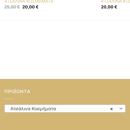
ΑΤΣΑΛΙΝΑ ΚΟΣΜΗΜΑΤΑ
ΑΤΣΑΛΙΝΑ Κ
Original
Η
25,00
€
20,00
€
20,00
€
price
τρέχουσα
was:
τιμή
25,00 €.
είναι:
20,00 €.
ΠΡΟΪΌΝΤΑ
Ατσάλινα Κοσμήματα
×