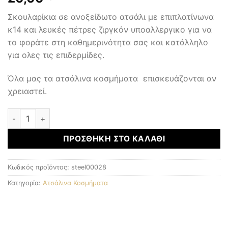
Σκουλαρίκια σε ανοξείδωτο ατσάλι με επιπλατίνωνα
κ14 και λευκές πέτρες ζιργκόν υποαλλεργικο για να
το φοράτε στη καθημερινότητα σας και κατάλληλο
για ολες τις επιδερμίδες.
Όλα μας τα ατσάλινα κοσμήματα επισκευάζονται αν
χρειαστεί.
ΑΤΣΑΛΙΝΑ ΚΟΣΜΗΜΑΤΑ ποσότητα
ΠΡΟΣΘΉΚΗ ΣΤΟ ΚΑΛΆΘΙ
Κωδικός προϊόντος:
steel00028
Κατηγορία:
Ατσάλινα Κοσμήματα