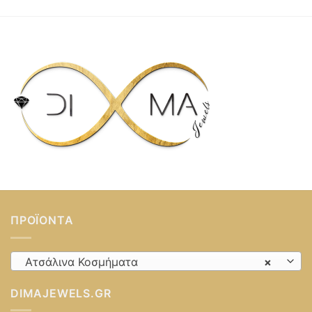
was:
τιμή
25,00 €.
είναι:
20,00 €.
ΠΡΟΪΌΝΤΑ
Ατσάλινα Κοσμήματα
×
DIMAJEWELS.GR