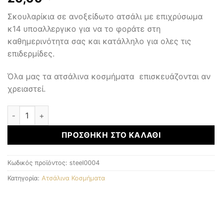
Σκουλαρίκια σε ανοξείδωτο ατσάλι με επιχρύσωμα
κ14 υποαλλεργικο για να το φοράτε στη
καθημερινότητα σας και κατάλληλο για ολες τις
επιδερμίδες.
Όλα μας τα ατσάλινα κοσμήματα επισκευάζονται αν
χρειαστεί.
ΑΤΣΑΛΙΝΑ ΚΟΣΜΗΜΑΤΑ ποσότητα
ΠΡΟΣΘΉΚΗ ΣΤΟ ΚΑΛΆΘΙ
Κωδικός προϊόντος:
steel0004
Κατηγορία:
Ατσάλινα Κοσμήματα