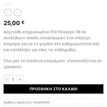
25,00
€
Δαχτυλίδι επιχρυσωμένο Κ14 Νούμερο 58 σε
ανοξείδωτο ατσάλι υποαλλεργικο ένα υπέροχο
κόσμημα για να το φοράτε στη καθημερινότητα σας
και κατάλληλο για ολες τις επιδερμίδες.
Όλα μας τα ατσάλινα κοσμήματα επισκευάζονται αν
χρειαστεί.
ΑΤΣΑΛΙΝΑ ΚΟΣΜΗΜΑΤΑ ποσότητα
ΠΡΟΣΘΉΚΗ ΣΤΟ ΚΑΛΆΘΙ
Κωδικός προϊόντος:
steel00043