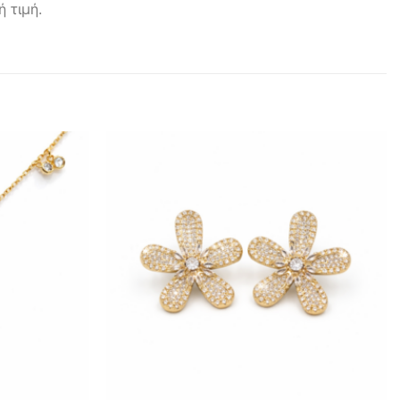
 τιμή.