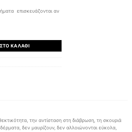
μήματα επισκευάζονται αν
ότητα
ΣΤΟ ΚΑΛΆΘΙ
εκτικότητα, την αντίσταση στη διάβρωση, τη σκουριά
 δέρματα, δεν μαυρίζουν, δεν αλλοιώνονται εύκολα,