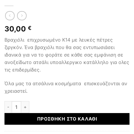
30,00
€
Βραχιόλι επιχρυσωμένο Κ14 με λευκές πέτρες
ζιργκόν. Ένα βραχιόλι που θα σας εντυπωσιάσει
ιδανικά για να το φοράτε σε κάθε σας εμφάνιση σε
ανοξείδωτο ατσάλι υποαλλεργικο κατάλληλο για ολες
τις επιδερμίδες.
Όλα μας τα ατσάλινα κοσμήματα επισκευάζονται αν
χρειαστεί.
ΑΤΣΑΛΙΝΑ ΚΟΣΜΗΜΑΤΑ ποσότητα
ΠΡΟΣΘΉΚΗ ΣΤΟ ΚΑΛΆΘΙ