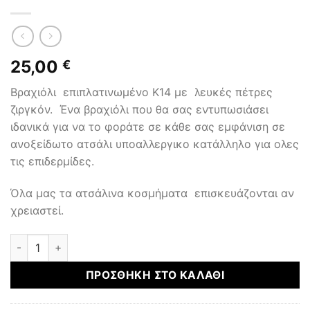
25,00
€
Βραχιόλι επιπλατινωμένο Κ14 με λευκές πέτρες
ζιργκόν. Ένα βραχιόλι που θα σας εντυπωσιάσει
ιδανικά για να το φοράτε σε κάθε σας εμφάνιση σε
ανοξείδωτο ατσάλι υποαλλεργικο κατάλληλο για ολες
τις επιδερμίδες.
Όλα μας τα ατσάλινα κοσμήματα επισκευάζονται αν
χρειαστεί.
ΑΤΣΑΛΙΝΑ ΚΟΣΜΗΜΑΤΑ ποσότητα
ΠΡΟΣΘΉΚΗ ΣΤΟ ΚΑΛΆΘΙ