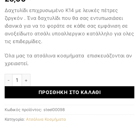
Δαχτυλίδι επιχρυσωμένο Κ14 με λευκές πέτρες
ζιργκόν . Ένα δαχτυλίδι που θα σας εντυπωσιάσει
ιδανικά για να το φοράτε σε κάθε σας εμφάνιση σε
ανοξείδωτο ατσάλι υποαλλεργικο κατάλληλο για ολες
τις επιδερμίδες.
Όλα μας τα ατσάλινα κοσμήματα επισκευάζονται αν
χρειαστεί.
ΑΤΣΑΛΙΝΑ ΚΟΣΜΗΜΑΤΑ ποσότητα
ΠΡΟΣΘΉΚΗ ΣΤΟ ΚΑΛΆΘΙ
Κωδικός προϊόντος:
steel00098
Κατηγορία:
Ατσάλινα Κοσμήματα