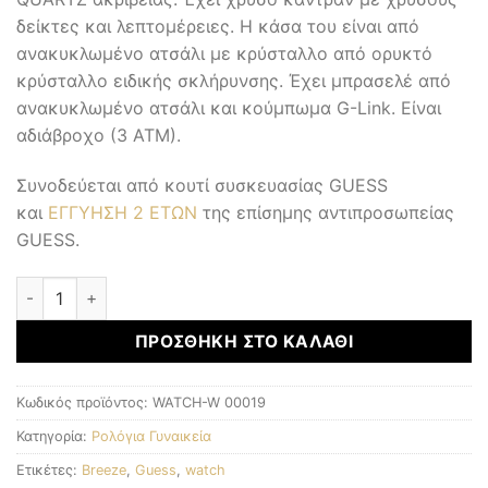
δείκτες και λεπτομέρειες. Η κάσα του είναι από
ανακυκλωμένο ατσάλι με κρύσταλλο από ορυκτό
κρύσταλλο ειδικής σκλήρυνσης. Έχει μπρασελέ από
ανακυκλωμένο ατσάλι και κούμπωμα G-Link. Είναι
αδιάβροχο (3 ΑΤΜ).
Συνοδεύεται από κουτί συσκευασίας GUESS
και
ΕΓΓΥΗΣΗ 2 ΕΤΩΝ
της επίσημης αντιπροσωπείας
GUESS.
Γυναικεία Ρολόγια ποσότητα
ΠΡΟΣΘΉΚΗ ΣΤΟ ΚΑΛΆΘΙ
Κωδικός προϊόντος:
WATCH-W 00019
Κατηγορία:
Ρολόγια Γυναικεία
Ετικέτες:
Breeze
,
Guess
,
watch