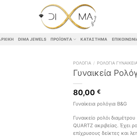
ΑΡΧΙΚΉ
DIMA JEWELS
ΠΡΟΪΌΝΤΑ
ΚΑΤΆΣΤΗΜΑ
ΕΠΙΚΟΙΝΩΝΊ
ΡΟΛΌΓΙΑ
/
ΡΟΛΌΓΙΑ ΓΥΝΑΙΚΕΊ
Γυναικεία Ρολό
80,00
€
Γυναίκεια ρολόγια B&G
Γυναικείο ρολόι διαμέτρο
QUARTZ ακριβείας. Έχει ρ
επίχρυσους δείκτες και λε