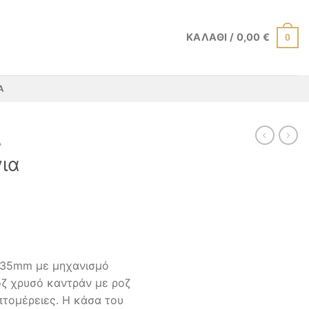
ΚΑΛΆΘΙ /
0,00
€
0
Α
Α
για
υ 35mm με μηχανισμό
οζ χρυσό καντράν με ροζ
πτομέρειες. Η κάσα του