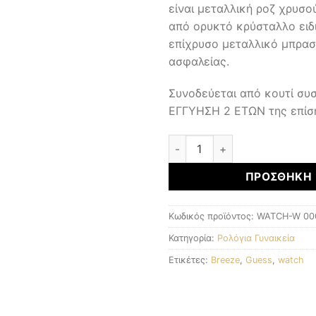
είναι μεταλλική ροζ χρυσ
από ορυκτό κρύσταλλο ειδ
επίχρυσο μεταλλικό μπρα
ασφαλείας.
Συνοδεύεται από κουτί συ
ΕΓΓΥΗΣΗ 2 ΕΤΩΝ της επίσ
Γυναικεία Ρολόγια ποσότητα
ΠΡΟΣΘΉΚΗ 
Κωδικός προϊόντος:
WATCH-W 00
Κατηγορία:
Ρολόγια Γυναικεία
Ετικέτες:
Breeze
,
Guess
,
watch