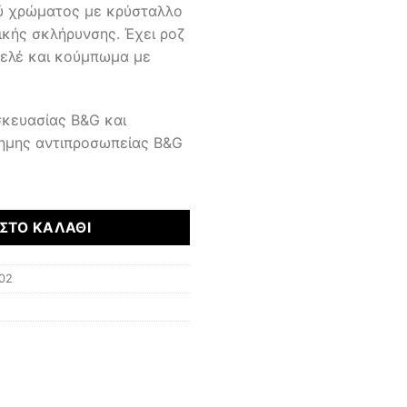
ού χρώματος με κρύσταλλο
ικής σκλήρυνσης. Έχει ροζ
σελέ και κούμπωμα με
σκευασίας B&G και
ημης αντιπροσωπείας B&G
ΣΤΟ ΚΑΛΆΘΙ
02