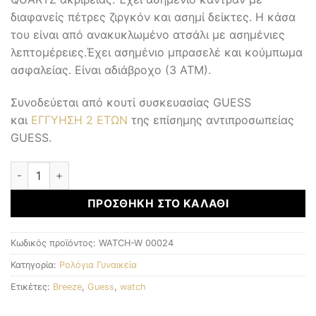
διαφανείς πέτρες ζιργκόν και ασημί δείκτες. Η κάσα
του είναι από ανακυκλωμένο ατσάλι με ασημένιες
λεπτομέρειες.Έχει ασημένιο μπρασελέ και κούμπωμα
ασφαλείας. Είναι αδιάβροχο (3 ΑΤΜ).
Συνοδεύεται από κουτί συσκευασίας GUESS
και
ΕΓΓΥΗΣΗ 2 ΕΤΩΝ
της επίσημης αντιπροσωπείας
GUESS.
Γυναικεία Ρολόγια ποσότητα
ΠΡΟΣΘΉΚΗ ΣΤΟ ΚΑΛΆΘΙ
Κωδικός προϊόντος:
WATCH-W 00024
Κατηγορία:
Ρολόγια Γυναικεία
Ετικέτες:
Breeze
,
Guess
,
watch