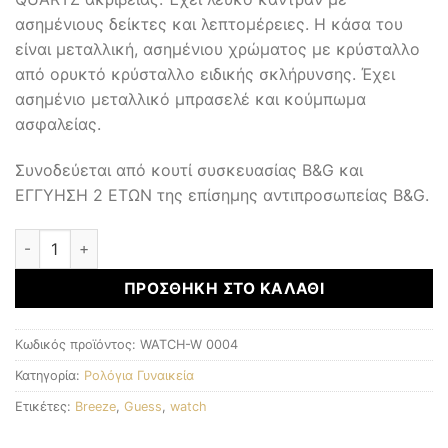
ασημένιους δείκτες και λεπτομέρειες. Η κάσα του
είναι μεταλλική, ασημένιου χρώματος με κρύσταλλο
από ορυκτό κρύσταλλο ειδικής σκλήρυνσης. Έχει
ασημένιο μεταλλικό μπρασελέ και κούμπωμα
ασφαλείας.
Συνοδεύεται από κουτί συσκευασίας B&G και
ΕΓΓΥΗΣΗ 2 ΕΤΩΝ της επίσημης αντιπροσωπείας B&G.
Γυναικεία Ρολόγια ποσότητα
ΠΡΟΣΘΉΚΗ ΣΤΟ ΚΑΛΆΘΙ
Κωδικός προϊόντος:
WATCH-W 0004
Κατηγορία:
Ρολόγια Γυναικεία
Ετικέτες:
Breeze
,
Guess
,
watch