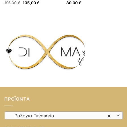
Original
Η
195,00
€
135,00
€
80,00
€
price
τρέχουσα
was:
τιμή
195,00 €.
είναι:
135,00 €.
ΠΡΟΪΌΝΤΑ
Ρολόγια Γυναικεία
×