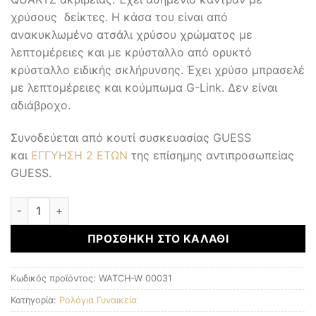
χρύσους δείκτες. Η κάσα του είναι από
ανακυκλωμένο ατσάλι χρύσου χρώματος με
λεπτομέρειες και με κρύσταλλο από ορυκτό
κρύσταλλο ειδικής σκλήρυνσης. Έχει χρύσο μπρασελέ
με λεπτομέρειες και κούμπωμα G-Link. Δεν είναι
αδιάβροχο.
Συνοδεύεται από κουτί συσκευασίας GUESS
και
ΕΓΓΥΗΣΗ 2 ΕΤΩΝ
της επίσημης αντιπροσωπείας
GUESS.
Γυναικεία Ρολόγια ποσότητα
ΠΡΟΣΘΉΚΗ ΣΤΟ ΚΑΛΆΘΙ
Κωδικός προϊόντος:
WATCH-W 00031
Κατηγορία:
Ρολόγια Γυναικεία