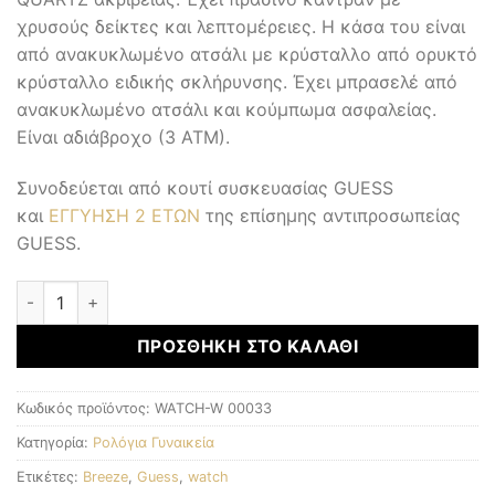
χρυσούς δείκτες και λεπτομέρειες. Η κάσα του είναι
από ανακυκλωμένο ατσάλι με κρύσταλλο από ορυκτό
κρύσταλλο ειδικής σκλήρυνσης. Έχει μπρασελέ από
ανακυκλωμένο ατσάλι και κούμπωμα ασφαλείας.
Είναι αδιάβροχο (3 ΑΤΜ).
Συνοδεύεται από κουτί συσκευασίας GUESS
και
ΕΓΓΥΗΣΗ 2 ΕΤΩΝ
της επίσημης αντιπροσωπείας
GUESS.
Γυναικεία Ρολόγια ποσότητα
ΠΡΟΣΘΉΚΗ ΣΤΟ ΚΑΛΆΘΙ
Κωδικός προϊόντος:
WATCH-W 00033
Κατηγορία:
Ρολόγια Γυναικεία
Ετικέτες:
Breeze
,
Guess
,
watch