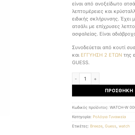
είναι από ανοξείδωτο ατσά
λεπτομέρειες και κρύσταλ
ειδικής σκλήρυνσης. Έχει
ατσάλι με επίχρυσες λεπτ
ασφαλείας. Είναι αδιάβροχ
Συνοδεύεται από κουτί σ
και
ΕΓΓΥΗΣΗ 2 ΕΤΩΝ
της 
GUESS.
Γυναικεία Ρολόγια ποσότητα
ΠΡΟΣΘΉΚΗ 
Κωδικός προϊόντος:
WATCH-W 00
Κατηγορία:
Ρολόγια Γυναικεία
Ετικέτες:
Breeze
,
Guess
,
watch