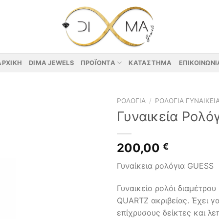
ΑΡΧΙΚΉ
DIMA JEWELS
ΠΡΟΪΌΝΤΑ
ΚΑΤΆΣΤΗΜΑ
ΕΠΙΚΟΙΝΩΝΊ
ΡΟΛΌΓΙΑ
/
ΡΟΛΌΓΙΑ ΓΥΝΑΙΚΕΊ
Γυναικεία Ρολό
200,00
€
Γυναίκεια ρολόγια GUESS
Γυναικείο ρολόι διαμέτρο
QUARTZ ακριβείας. Έχει γ
επίχρυσους δείκτες και λε