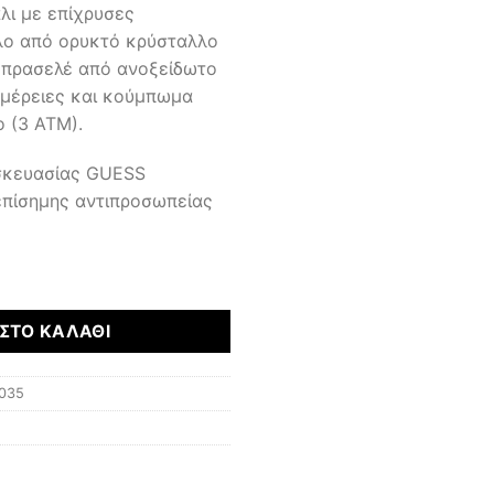
λι με επίχρυσες
λο από ορυκτό κρύσταλλο
 μπρασελέ από ανοξείδωτο
ομέρειες και κούμπωμα
ο (3 ΑΤΜ).
υσκευασίας GUESS
επίσημης αντιπροσωπείας
ΣΤΟ ΚΑΛΆΘΙ
035