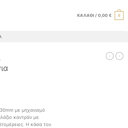
ΚΑΛΆΘΙ /
0,00
€
0
Α
Α
για
υ 30mm με μηχανισμό
αλάζιο καντράν με
πτομέρειες. Η κάσα του