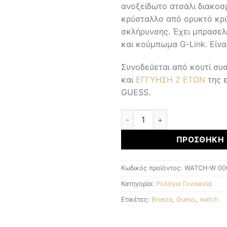
ανοξείδωτο ατσάλι διακοσ
κρύσταλλο από ορυκτό κρύ
σκλήρυνσης. Έχει μπρασελ
και κούμπωμα G-Link. Είνα
Συνοδεύεται από κουτί σ
και
ΕΓΓΥΗΣΗ 2 ΕΤΩΝ
της 
GUESS.
Γυναικεία Ρολόγια ποσότητα
ΠΡΟΣΘΉΚΗ 
Κωδικός προϊόντος:
WATCH-W 00
Κατηγορία:
Ρολόγια Γυναικεία
Ετικέτες:
Breeze
,
Guess
,
watch