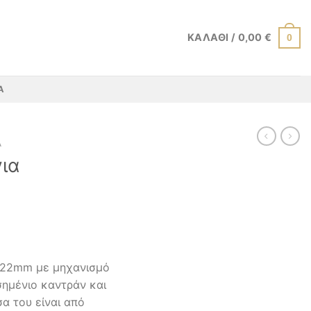
ΚΑΛΆΘΙ /
0,00
€
0
Α
Α
για
υ 22mm με μηχανισμό
σημένιο καντράν και
σα του είναι από