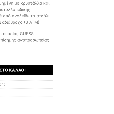
μημένη με κρυστάλλα και
σταλλο ειδικής
έ από ανοξείδωτο ατσάλι
ι αδιάβροχο (3 ΑΤΜ).
υσκευασίας GUESS
επίσημης αντιπροσωπείας
ΣΤΟ ΚΑΛΆΘΙ
045