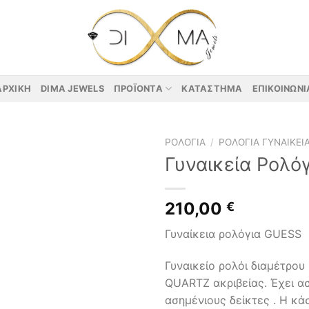
ΑΡΧΙΚΉ
DIMA JEWELS
ΠΡΟΪΌΝΤΑ
ΚΑΤΆΣΤΗΜΑ
ΕΠΙΚΟΙΝΩΝΊ
ΡΟΛΌΓΙΑ
/
ΡΟΛΌΓΙΑ ΓΥΝΑΙΚΕΊ
Γυναικεία Ρολό
210,00
€
Γυναίκεια ρολόγια GUESS
Γυναικείο ρολόι διαμέτρο
QUARTZ ακριβείας. Έχει α
ασημένιους δείκτες . Η κά