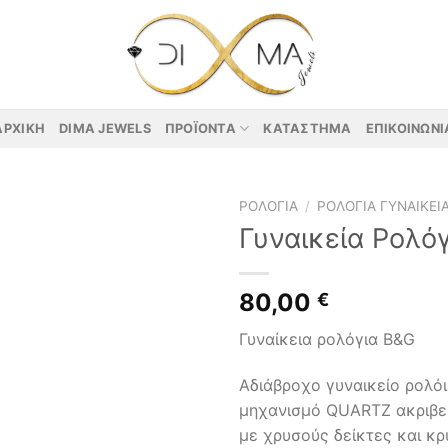
ΑΡΧΙΚΉ
DIMA JEWELS
ΠΡΟΪΌΝΤΑ
ΚΑΤΆΣΤΗΜΑ
ΕΠΙΚΟΙΝΩΝΊ
ΡΟΛΌΓΙΑ
/
ΡΟΛΌΓΙΑ ΓΥΝΑΙΚΕΊ
Γυναικεία Ρολό
80,00
€
Γυναίκεια ρολόγια B&G
Αδιάβροχο γυναικείο ρολό
μηχανισμό QUARTZ ακριβεί
με χρυσούς δείκτες και κ