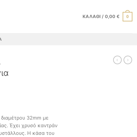
ΚΑΛΆΘΙ /
0,00
€
0
Α
Α
για
ι διαμέτρου 32mm με
ας. Έχει χρυσό καντράν
ρυστάλλους. Η κάσα του