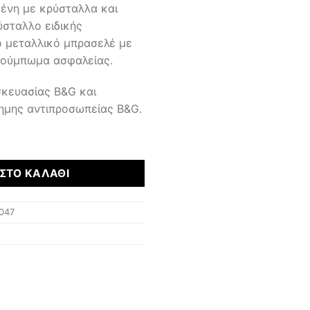
μένη με κρύσταλλα και
σταλλο ειδικής
ο μεταλλικό μπρασελέ με
κούμπωμα ασφαλείας.
σκευασίας B&G και
ημης αντιπροσωπείας B&G.
ΣΤΟ ΚΑΛΆΘΙ
047