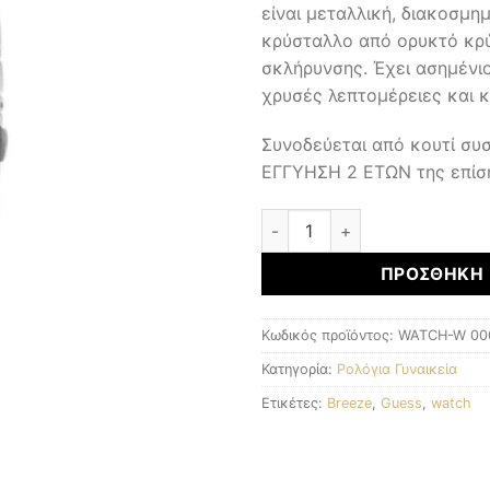
είναι μεταλλική, διακοσμη
κρύσταλλο από ορυκτό κρύ
σκλήρυνσης. Έχει ασημένι
χρυσές λεπτομέρειες και 
Συνοδεύεται από κουτί συ
ΕΓΓΥΗΣΗ 2 ΕΤΩΝ της επίσ
Γυναικεία Ρολόγια ποσότητα
ΠΡΟΣΘΉΚΗ 
Κωδικός προϊόντος:
WATCH-W 00
Κατηγορία:
Ρολόγια Γυναικεία
Ετικέτες:
Breeze
,
Guess
,
watch