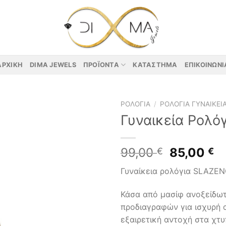
ΑΡΧΙΚΉ
DIMA JEWELS
ΠΡΟΪΌΝΤΑ
ΚΑΤΆΣΤΗΜΑ
ΕΠΙΚΟΙΝΩΝΊ
ΡΟΛΌΓΙΑ
/
ΡΟΛΌΓΙΑ ΓΥΝΑΙΚΕΊ
Γυναικεία Ρολό
Original
Η
99,00
85,00
€
€
price
τ
Γυναίκεια ρολόγια SLAZE
was:
τ
99,00 €.
εί
Κάσα από μασίφ ανοξείδω
85
προδιαγραφών για ισχυρή α
εξαιρετική αντοχή στα χτ