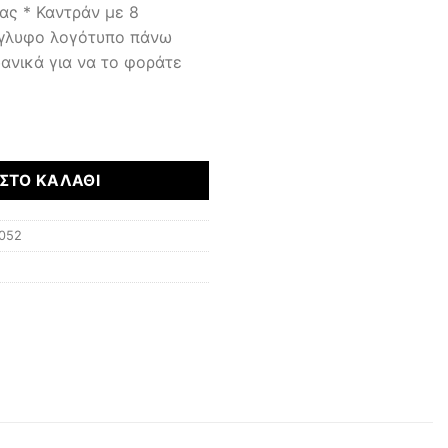
ς * Καντράν με 8
γλυφο λογότυπο πάνω
ανικά για να το φοράτε
ΣΤΟ ΚΑΛΆΘΙ
052