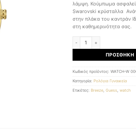
λάμψη. Κούμπωμα ασφαλεία
Swarovski κρύσταλλα Ανά
στην πλάκα του καντράν Ιδ
στη καθημερινότητα σας.
Γυναικεία Ρολόγια ποσότητα
ΠΡΟΣΘΉΚΗ 
Κωδικός προϊόντος:
WATCH-W 00
Κατηγορία:
Ρολόγια Γυναικεία
Ετικέτες:
Breeze
,
Guess
,
watch