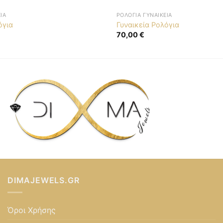
ΊΑ
ΡΟΛΌΓΙΑ ΓΥΝΑΙΚΕΊΑ
όγια
Γυναικεία Ρολόγια
70,00
€
DIMAJEWELS.GR
Όροι Χρήσης