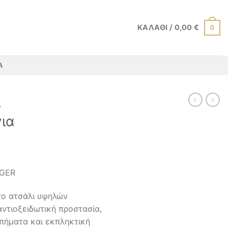
ΚΑΛΆΘΙ /
0,00
€
0
Α
Α
για
ρέχουσα
NGER
ιμή
ναι:
το ατσάλι υψηλών
,00 €.
ντιοξειδωτική προστασία,
υπήματα και εκπληκτική