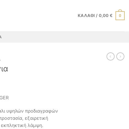
ΚΑΛΆΘΙ /
0,00
€
0
Α
Α
για
Η
ρέχουσα
NGER
ιμή
.
ίναι:
άλι υψηλών προδιαγραφών
0,00 €.
προστασία, εξαιρετική
 εκπληκτική λάμψη.