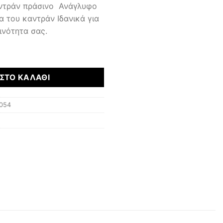
ντράν πράσινο Ανάγλυφο
 του καντράν Ιδανικά για
ινότητα σας.
ΣΤΟ ΚΑΛΆΘΙ
054