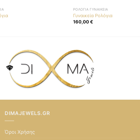
ΊΑ
ΡΟΛΌΓΙΑ ΓΥΝΑΙΚΕΊΑ
όγια
Γυναικεία Ρολόγια
160,00
€
DIMAJEWELS.GR
Όροι Χρήσης