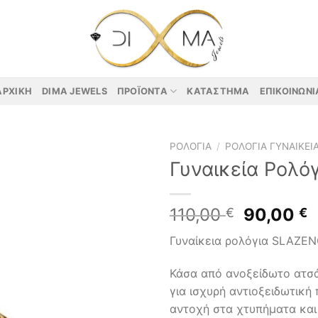
ΑΡΧΙΚΉ
DIMA JEWELS
ΠΡΟΪΌΝΤΑ
ΚΑΤΆΣΤΗΜΑ
ΕΠΙΚΟΙΝΩΝΊ
ΡΟΛΌΓΙΑ
/
ΡΟΛΌΓΙΑ ΓΥΝΑΙΚΕΊ
Γυναικεία Ρολό
Original
110,00
90,00
€
€
price
τ
Γυναίκεια ρολόγια SLAZE
was:
τ
110,00 €
ε
Κάσα από ανοξείδωτο ατσ
9
για ισχυρή αντιοξειδωτική 
αντοχή στα χτυπήματα και