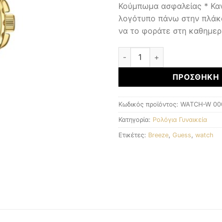
Κούμπωμα ασφαλείας * Κα
λογότυπο πάνω στην πλάκα
να το φοράτε στη καθημερ
Γυναικεία Ρολόγια ποσότητα
ΠΡΟΣΘΉΚΗ 
Κωδικός προϊόντος:
WATCH-W 00
Κατηγορία:
Ρολόγια Γυναικεία
Ετικέτες:
Breeze
,
Guess
,
watch