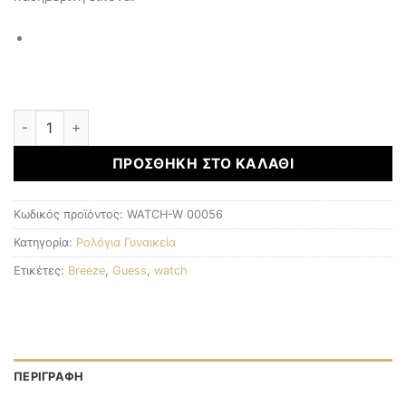
Γυναικεία Ρολόγια ποσότητα
ΠΡΟΣΘΉΚΗ ΣΤΟ ΚΑΛΆΘΙ
Κωδικός προϊόντος:
WATCH-W 00056
Κατηγορία:
Ρολόγια Γυναικεία
Ετικέτες:
Breeze
,
Guess
,
watch
ΠΕΡΙΓΡΑΦΉ