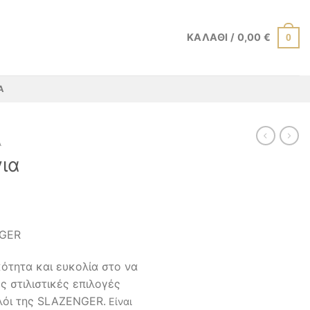
ΚΑΛΆΘΙ /
0,00
€
0
Α
Α
για
NGER
ότητα και ευκολία στο να
ς στιλιστικές επιλογές
λόι της SLAZENGER.
Είναι