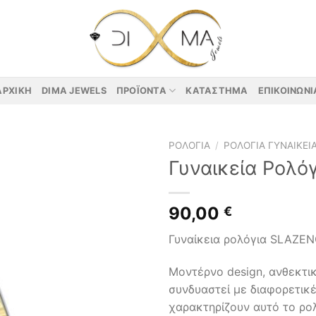
ΑΡΧΙΚΉ
DIMA JEWELS
ΠΡΟΪΌΝΤΑ
ΚΑΤΆΣΤΗΜΑ
ΕΠΙΚΟΙΝΩΝΊ
ΡΟΛΌΓΙΑ
/
ΡΟΛΌΓΙΑ ΓΥΝΑΙΚΕΊ
Γυναικεία Ρολό
90,00
€
Γυναίκεια ρολόγια SLAZE
Μοντέρνο design, ανθεκτικ
συνδυαστεί με διαφορετικέ
χαρακτηρίζουν αυτό το ρο