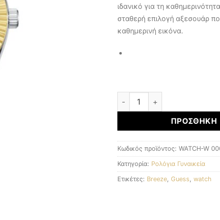
ιδανικό για τη καθημερινότητ
σταθερή επιλογή αξεσουάρ πο
καθημερινή εικόνα.
Γυναικεία Ρολόγια ποσότητα
ΠΡΟΣΘΉΚΗ 
Κωδικός προϊόντος:
WATCH-W 00
Κατηγορία:
Ρολόγια Γυναικεία
Ετικέτες:
Breeze
,
Guess
,
watch