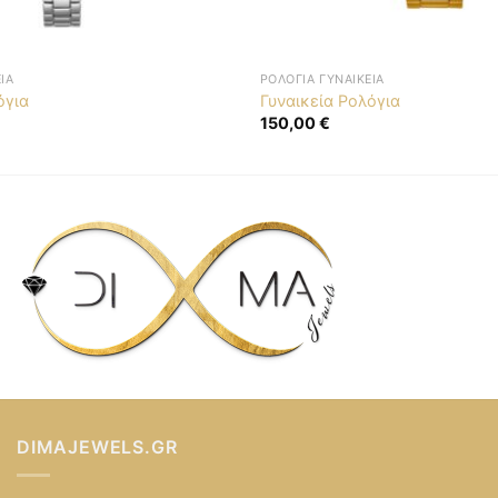
ΊΑ
ΡΟΛΌΓΙΑ ΓΥΝΑΙΚΕΊΑ
όγια
Γυναικεία Ρολόγια
150,00
€
DIMAJEWELS.GR