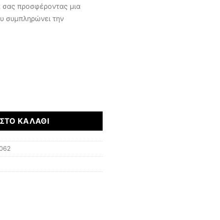
α σας προσφέροντας μια
υ συμπληρώνει την
ΣΤΟ ΚΑΛΆΘΙ
062