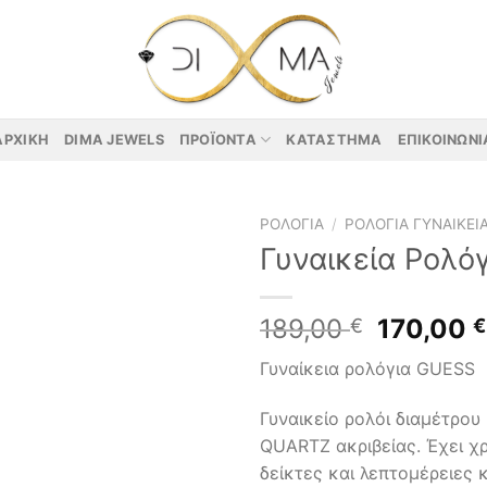
ΑΡΧΙΚΉ
DIMA JEWELS
ΠΡΟΪΌΝΤΑ
ΚΑΤΆΣΤΗΜΑ
ΕΠΙΚΟΙΝΩΝΊ
ΡΟΛΌΓΙΑ
/
ΡΟΛΌΓΙΑ ΓΥΝΑΙΚΕΊ
Γυναικεία Ρολό
Original
189,00
170,00
€
€
price
Γυναίκεια ρολόγια GUESS
was:
189,00 €
Γυναικείο ρολόι διαμέτρο
QUARTZ ακριβείας. Έχει χ
δείκτες και λεπτομέρειες 