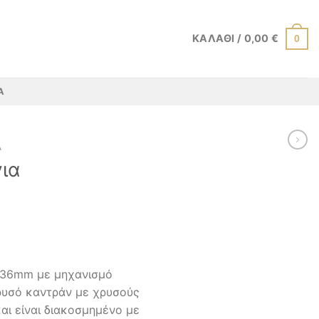
ΚΑΛΆΘΙ /
0,00
€
0
Α
Α
για
Η
τρέχουσα
τιμή
.
είναι:
υ 36mm με μηχανισμό
170,00 €.
ρυσό καντράν με χρυσούς
και είναι διακοσμημένο με