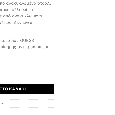
 από ανακυκλωμένο ατσάλι
κρύσταλλο ειδικής
λέ από ανακυκλωμένο
είας. Δεν είναι
υσκευασίας GUESS
επίσημης αντιπροσωπείας
ΣΤΟ ΚΑΛΆΘΙ
070