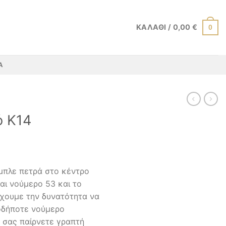
ΚΑΛΆΘΙ /
0,00
€
0
Α
ό Κ14
μπλε πετρά στο κέντρο
ναι νούμερο 53 και το
 έχουμε την δυνατότητα να
οδήποτε νούμερο
 σας παίρνετε γραπτή