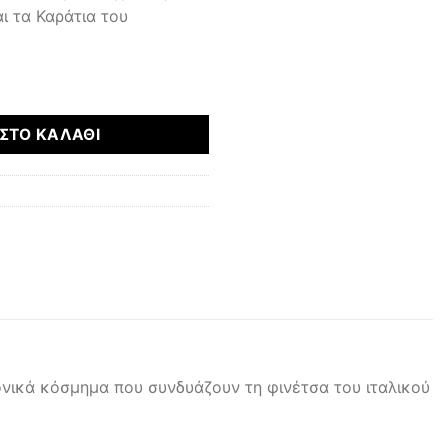
ι τα Καράτια του
ητα
ΣΤΟ ΚΑΛΆΘΙ
ονικά κόσμημα που συνδυάζουν τη φινέτσα του ιταλικού