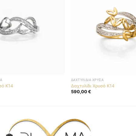
ΣΆ
ΔΑΧΤΥΛΊΔΙΑ ΧΡΥΣΆ
σό Κ14
Δαχτυλίδι Χρυσό Κ14
590,00
€