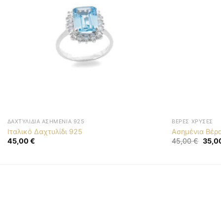
ΔΑΧΤΥΛΊΔΙΑ ΑΣΗΜΈΝΙΑ 925
ΒΈΡΕΣ ΧΡΥΣΈΣ
Ιταλικό Δαχτυλίδι 925
Ασημένια Βέρ
Origin
45,00
€
45,00
€
35,0
price
was:
45,00