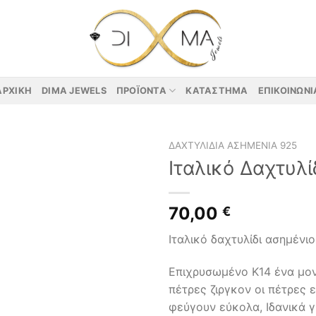
ΑΡΧΙΚΉ
DIMA JEWELS
ΠΡΟΪΌΝΤΑ
ΚΑΤΆΣΤΗΜΑ
ΕΠΙΚΟΙΝΩΝΊ
ΔΑΧΤΥΛΊΔΙΑ ΑΣΗΜΈΝΙΑ 925
Ιταλικό Δαχτυλί
70,00
€
Ιταλικό δαχτυλίδι ασημένι
Επιχρυσωμένο Κ14 ένα μον
πέτρες ζιργκον οι πέτρες 
φεύγουν εύκολα, Ιδανικά γ