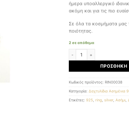
ήμερα υποαλλεργικό ιδανικ
ακόμη και για τις πιο ευαί
Σε όλα τα κοσμήματα μας
ποιότητας.
2 σε απόθεμα
Ιταλικό Δαχτυλίδι 925 ποσό
ΠΡΟΣΘΉΚΗ 
Κωδικός προϊόντος:
RIN00038
Κατηγορία:
Δαχτυλίδια Ασημένια 
Ετικέτες:
925
,
ring
,
silver
,
Ασήμι
,