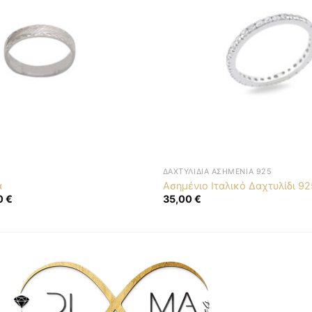
ΔΑΧΤΥΛΊΔΙΑ ΑΣΗΜΈΝΙΑ 925
α
Ασημένιο Ιταλικό Δαχτυλίδι 92
al
Η
0
€
35,00
€
τρέχουσα
τιμή
 €.
είναι:
35,00 €.