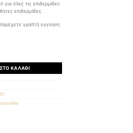
ό για όλες τις επιδερμίδες
σθητες επιδερμίδες.
 παρέχετε γραπτή εγγύηση
τητα
ΣΤΟ ΚΑΛΆΘΙ
925
Δαχτυλίδια