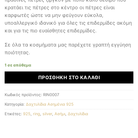
κρατάει τις πέτρες στο κέντρο οι πέτρες είναι
καρφωτές ώστε να μην φεύγουν εύκολα,
υποαλλεργικό ιδανικό για όλες τις επιδερμίδες ακόμη
και για τις πιο ευαίσθητες επιδερμίδες.
Σε όλα τα κοσμήματα μας παρέχετε γραπτή εγγύηση
ποιότητας.
1 σε απόθεμα
ΠΡΟΣΘΉΚΗ ΣΤΟ ΚΑΛΆΘΙ
Κωδικός προϊόντος:
RIN0007
Κατηγορία:
Δαχτυλίδια Ασημένια 925
Ετικέτες:
925
,
ring
,
silver
,
Ασήμι
,
Δαχτυλίδια