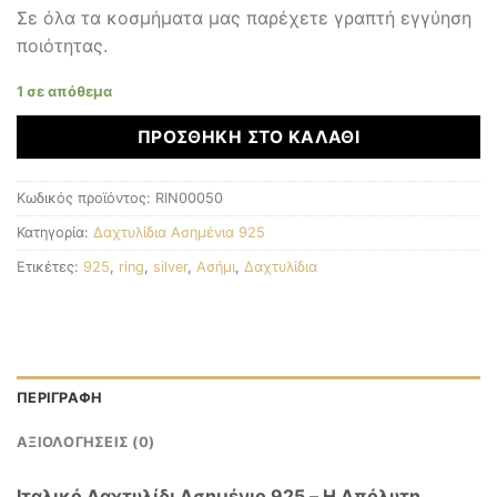
Σε όλα τα κοσμήματα μας παρέχετε γραπτή εγγύηση
ποιότητας.
1 σε απόθεμα
ΠΡΟΣΘΉΚΗ ΣΤΟ ΚΑΛΆΘΙ
Κωδικός προϊόντος:
RIN00050
Κατηγορία:
Δαχτυλίδια Ασημένια 925
Ετικέτες:
925
,
ring
,
silver
,
Ασήμι
,
Δαχτυλίδια
ΠΕΡΙΓΡΑΦΉ
ΑΞΙΟΛΟΓΉΣΕΙΣ (0)
Ιταλικό Δαχτυλίδι Ασημένιο 925 – Η Απόλυτη