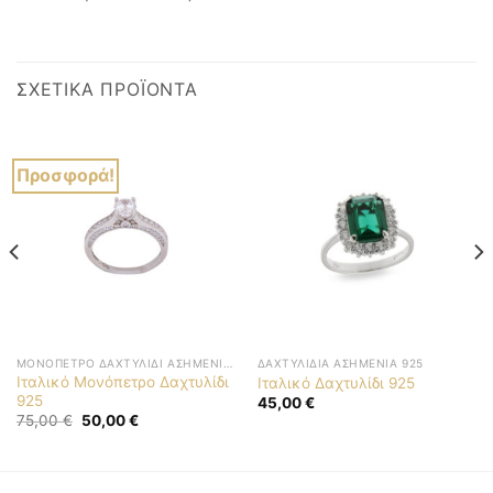
ΣΧΕΤΙΚΆ ΠΡΟΪΌΝΤΑ
Προσφορά!
ΜΟΝΌΠΕΤΡΟ ΔΑΧΤΥΛΊΔΙ ΑΣΗΜΈΝΙΟ 925
ΔΑΧΤΥΛΊΔΙΑ ΑΣΗΜΈΝΙΑ 925
Ιταλικό Μονόπετρο Δαχτυλίδι
Ιταλικό Δαχτυλίδι 925
925
45,00
€
Original
Η
75,00
€
50,00
€
price
τρέχουσα
was:
τιμή
75,00 €.
είναι:
50,00 €.