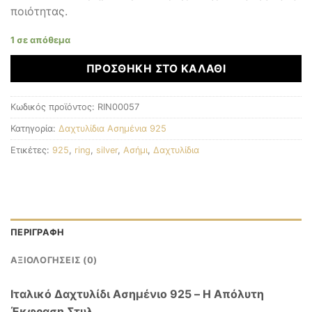
ποιότητας.
1 σε απόθεμα
ΠΡΟΣΘΉΚΗ ΣΤΟ ΚΑΛΆΘΙ
Κωδικός προϊόντος:
RIN00057
Κατηγορία:
Δαχτυλίδια Ασημένια 925
Ετικέτες:
925
,
ring
,
silver
,
Ασήμι
,
Δαχτυλίδια
ΠΕΡΙΓΡΑΦΉ
ΑΞΙΟΛΟΓΉΣΕΙΣ (0)
Ιταλικό Δαχτυλίδι Ασημένιο 925 – Η Απόλυτη
Έκφραση Στυλ