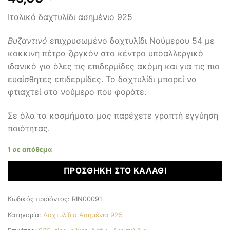
Ιταλικό δαχτυλίδι ασημένιο 925
Βυζαντινό
επιχρυσωμένο δαχτυλίδι Νούμερου 54 με
κοκκινη πέτρα ζιργκόν στο κέντρο υποαλλεργικό
ιδανικό για όλες τις επιδερμίδες ακόμη και για τις πιο
ευαίσθητες επιδερμίδες. Το δαχτυλίδι μπορεί να
φτιαχτεί στο νούμερο που φοράτε.
Σε όλα τα κοσμήματα μας παρέχετε γραπτή εγγύηση
ποιότητας.
1 σε απόθεμα
ΠΡΟΣΘΉΚΗ ΣΤΟ ΚΑΛΆΘΙ
Κωδικός προϊόντος:
RIN00091
Κατηγορία:
Δαχτυλίδια Ασημένια 925