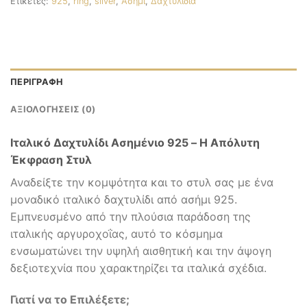
Ετικέτες:
925
,
ring
,
silver
,
Ασήμι
,
Δαχτυλίδια
ΠΕΡΙΓΡΑΦΉ
ΑΞΙΟΛΟΓΉΣΕΙΣ (0)
Ιταλικό Δαχτυλίδι Ασημένιο 925 – Η Απόλυτη
Έκφραση Στυλ
Αναδείξτε την κομψότητα και το στυλ σας με ένα
μοναδικό ιταλικό δαχτυλίδι από ασήμι 925.
Εμπνευσμένο από την πλούσια παράδοση της
ιταλικής αργυροχοΐας, αυτό το κόσμημα
ενσωματώνει την υψηλή αισθητική και την άψογη
δεξιοτεχνία που χαρακτηρίζει τα ιταλικά σχέδια.
Γιατί να το Επιλέξετε;