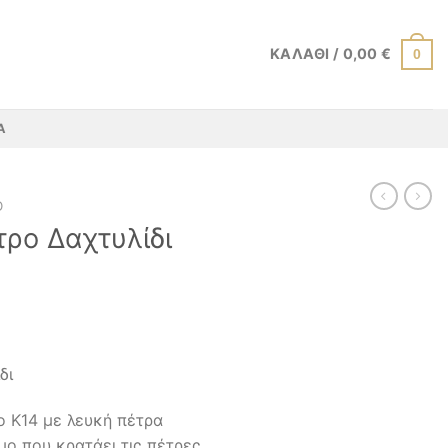
ΚΑΛΆΘΙ /
0,00
€
0
Α
Ό
τρο Δαχτυλίδι
δι
ο Κ14 με λευκή πέτρα
μο που κρατάει τις πέτρες