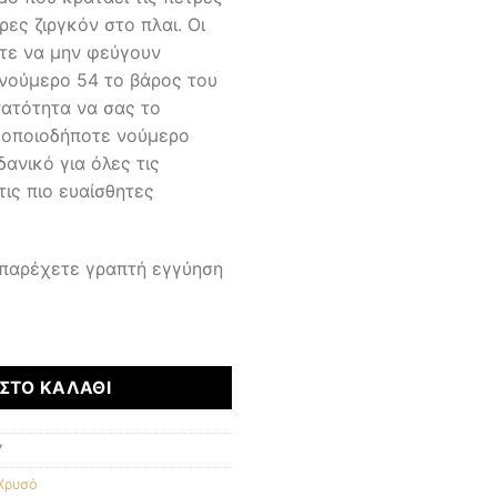
ρες ζιργκόν στο πλαι. Οι
τε να μην φεύγουν
ι νούμερο 54 το βάρος του
νατότητα να σας το
ε οποιοδήποτε νούμερο
δανικό για όλες τις
τις πιο ευαίσθητες
 παρέχετε γραπτή εγγύηση
ΣΤΟ ΚΑΛΆΘΙ
7
Χρυσό