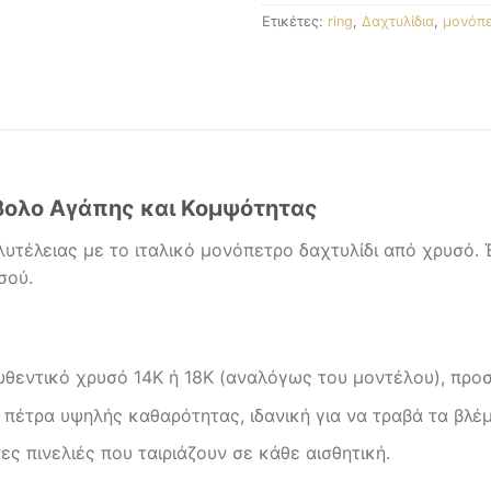
Ετικέτες:
ring
,
Δαχτυλίδια
,
μονόπ
μβολο Αγάπης και Κομψότητας
τέλειας με το ιταλικό μονόπετρο δαχτυλίδι από χρυσό. 
σού.
εντικό χρυσό 14Κ ή 18Κ (αναλόγως του μοντέλου), προσ
πέτρα υψηλής καθαρότητας, ιδανική για να τραβά τα βλέ
ς πινελιές που ταιριάζουν σε κάθε αισθητική.