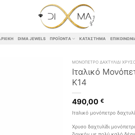
ΑΡΧΙΚΉ
DIMA JEWELS
ΠΡΟΪΌΝΤΑ
ΚΑΤΆΣΤΗΜΑ
ΕΠΙΚΟΙΝΩΝΊ
ΜΟΝΌΠΕΤΡΟ ΔΑΧΤΥΛΊΔΙ ΧΡΥΣ
Ιταλικό Μονόπε
Κ14
490,00
€
Ιταλικό μονόπετρο δαχτυλί
Χρυσο δαχτυλίδι μονόπετρ
ζιργκόν με πολύ καλό δέσι