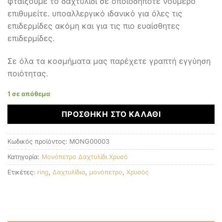
φταίξουμε το δαχτυλίδι σε οποιοδήποτε νούμερο
επιθυμείτε. υποαλλεργικό ιδανικό για όλες τις
επιδερμίδες ακόμη και για τις πιο ευαίσθητες
επιδερμίδες.
Σε όλα τα κοσμήματα μας παρέχετε γραπτή εγγύηση
ποιότητας.
1 σε απόθεμα
ΠΡΟΣΘΉΚΗ ΣΤΟ ΚΑΛΆΘΙ
Κωδικός προϊόντος:
MONG00003
Κατηγορία:
Μονόπετρο Δαχτυλίδι Χρυσό
Ετικέτες:
ring
,
Δαχτυλίδια
,
μονόπετρο
,
Χρυσός