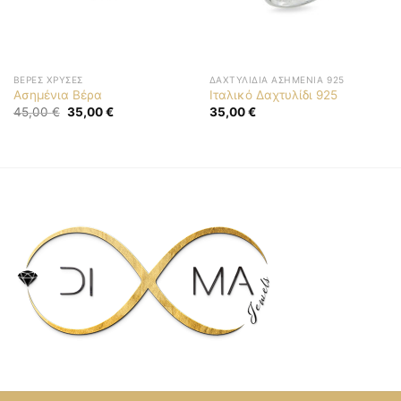
ΒΈΡΕΣ ΧΡΥΣΈΣ
ΔΑΧΤΥΛΊΔΙΑ ΑΣΗΜΈΝΙΑ 925
Ασημένια Βέρα
Ιταλικό Δαχτυλίδι 925
Original
Η
45,00
€
35,00
€
35,00
€
price
τρέχουσα
was:
τιμή
45,00 €.
είναι:
35,00 €.