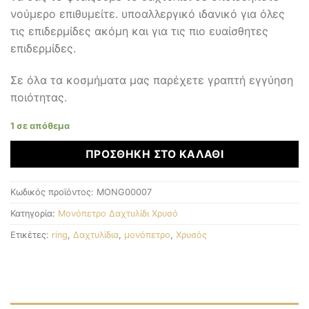
νούμερο επιθυμείτε. υποαλλεργικό ιδανικό για όλες
τις επιδερμίδες ακόμη και για τις πιο ευαίσθητες
επιδερμίδες.
Σε όλα τα κοσμήματα μας παρέχετε γραπτή εγγύηση
ποιότητας.
1 σε απόθεμα
ΠΡΟΣΘΉΚΗ ΣΤΟ ΚΑΛΆΘΙ
Κωδικός προϊόντος:
MONG00007
Κατηγορία:
Μονόπετρο Δαχτυλίδι Χρυσό
Ετικέτες:
ring
,
Δαχτυλίδια
,
μονόπετρο
,
Χρυσός