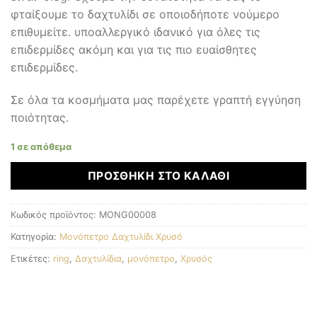
φταίξουμε το δαχτυλίδι σε οποιοδήποτε νούμερο
επιθυμείτε. υποαλλεργικό ιδανικό για όλες τις
επιδερμίδες ακόμη και για τις πιο ευαίσθητες
επιδερμίδες.
Σε όλα τα κοσμήματα μας παρέχετε γραπτή εγγύηση
ποιότητας.
1 σε απόθεμα
ΠΡΟΣΘΉΚΗ ΣΤΟ ΚΑΛΆΘΙ
Κωδικός προϊόντος:
MONG00008
Κατηγορία:
Μονόπετρο Δαχτυλίδι Χρυσό
Ετικέτες:
ring
,
Δαχτυλίδια
,
μονόπετρο
,
Χρυσός