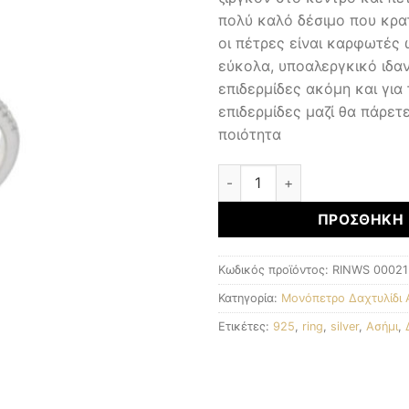
πολύ καλό δέσιμο που κρατ
οι πέτρες είναι καρφωτές
εύκολα, υποαλεργκικό ιδαν
επιδερμίδες ακόμη και για 
επιδερμίδες μαζί θα πάρετ
ποιότητα
Ιταλικό Μονόπετρο Δαχτυλί
ΠΡΟΣΘΉΚΗ 
Κωδικός προϊόντος:
RINWS 00021
Κατηγορία:
Μονόπετρο Δαχτυλίδι 
Ετικέτες:
925
,
ring
,
silver
,
Ασήμι
,