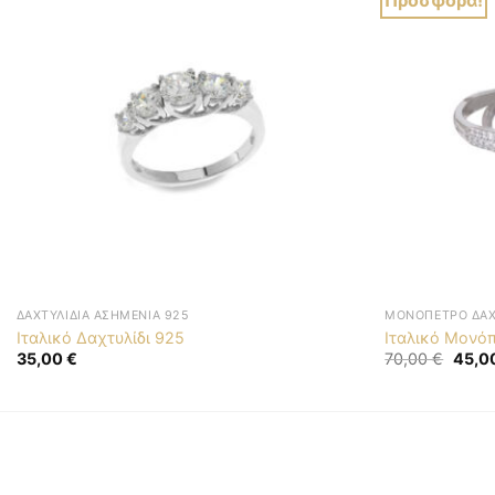
Προσφορά!
ΔΑΧΤΥΛΊΔΙΑ ΑΣΗΜΈΝΙΑ 925
ΜΟΝΌΠΕΤΡΟ ΔΑΧ
Ιταλικό Δαχτυλίδι 925
Ιταλικό Μονόπ
Origin
35,00
€
70,00
€
45,0
price
was:
70,00