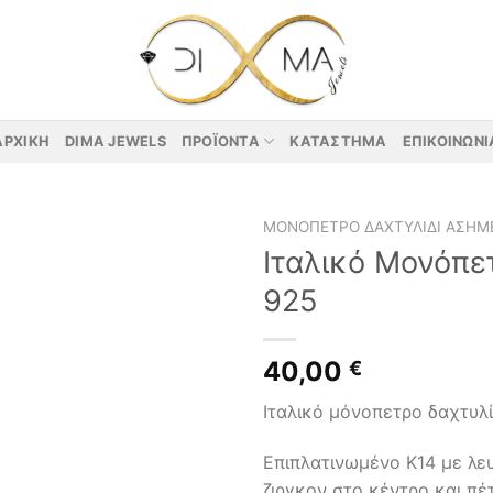
ΑΡΧΙΚΉ
DIMA JEWELS
ΠΡΟΪΌΝΤΑ
ΚΑΤΆΣΤΗΜΑ
ΕΠΙΚΟΙΝΩΝΊ
ΜΟΝΌΠΕΤΡΟ ΔΑΧΤΥΛΊΔΙ ΑΣΗΜΈ
Ιταλικό Μονόπε
925
40,00
€
Ιταλικό μόνοπετρο δαχτυλί
Επιπλατινωμένο Κ14 με λε
ζιργκον στο κέντρο και πέ