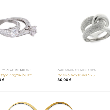
ΤΥΛΊΔΙ ΑΣΗΜΈΝΙΟ 925
ΔΑΧΤΥΛΊΔΙΑ ΑΣΗΜΈΝΙΑ 925
ετρο Δαχτυλίδι 925
Ιταλικό Δαχτυλίδι 925
al
Η
0
€
80,00
€
τρέχουσα
τιμή
 €.
είναι:
45,00 €.