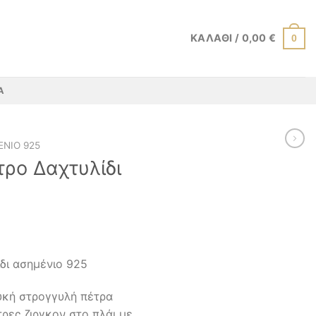
ΚΑΛΆΘΙ /
0,00
€
0
Α
ΝΙΟ 925
τρο Δαχτυλίδι
δι ασημένιο 925
υκή στρογγυλή πέτρα
τρες ζιργκον στο πλάι με