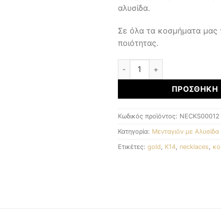
αλυσίδα.
Σε όλα τα κοσμήματα μας
ποιότητας.
Μενταγιόν με αλυσίδα ποσό
ΠΡΟΣΘΉΚΗ 
Κωδικός προϊόντος:
NECKS00012
Κατηγορία:
Μενταγιόν με Αλυσίδα
Ετικέτες:
gold
,
K14
,
necklaces
,
κο