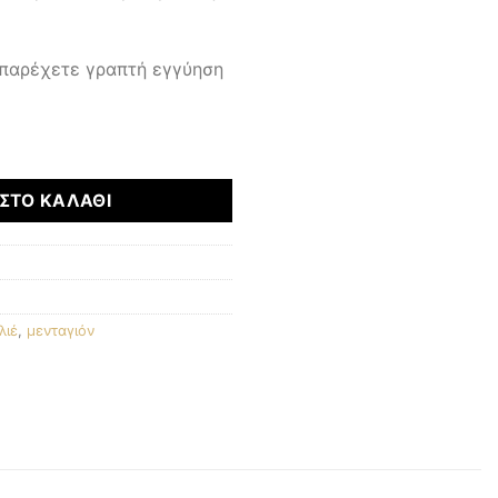
 παρέχετε γραπτή εγγύηση
τητα
ΣΤΟ ΚΑΛΆΘΙ
λιέ
,
μενταγιόν