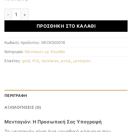
Μενταγιόν με αλυσίδα ποσότητα
ΠΡΟΣΘΉΚΗ ΣΤΟ ΚΑΛΆΘΙ
Κωδικός προϊόντος:
NECKS00016
Κατηγορία:
Μενταγιόν με Αλυσίδα
Ετικέτες:
gold
,
K14
,
necklaces
,
κολιέ
,
μενταγιόν
ΠΕΡΙΓΡΑΦΉ
ΑΞΙΟΛΟΓΉΣΕΙΣ (0)
Μενταγιόν: Η Προσωπική Σας Υπογραφή
Το μενταγιόν είναι ένα μοναδικό κόσμημα που